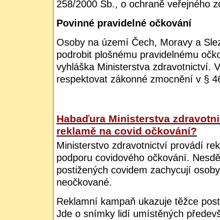
258/2000 Sb., o ochraně veřejného z
Povinné pravidelné očkování
Osoby na území Čech, Moravy a Slez
podrobit plošnému pravidelnému očko
vyhláška Ministerstva zdravotnictví.
respektovat zákonné zmocnění v § 46
Habaďura Ministerstva zdravotni
reklamě na covid očkování?
Ministerstvo zdravotnictví provádí r
podporu covidového očkování. Nesděli
postižených covidem zachycují osoby
neočkované.
Reklamní kampaň ukazuje těžce posti
Jde o snímky lidí umístěných předevš