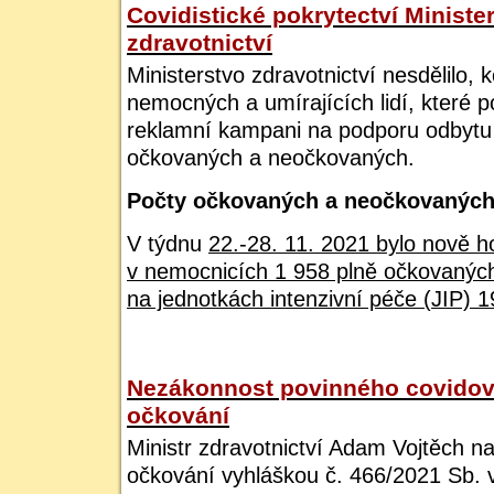
Covidistické pokrytectví Ministe
zdravotnictví
Ministerstvo zdravotnictví nesdělilo, k
nemocných a umírajících lidí, které p
reklamní kampani na podporu odbytu
očkovaných a neočkovaných.
Počty očkovaných a neočkovaných
V týdnu
22.-28. 11. 2021 bylo nově h
v nemocnicích 1 958 plně očkovanýc
na jednotkách intenzivní péče (JIP) 
Nezákonnost povinného covido
očkování
Ministr zdravotnictví Adam Vojtěch na
očkování vyhláškou č. 466/2021 Sb. 