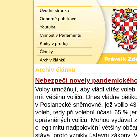
Úvodní stránka
Odborné publikace
Youtube
Činnost v Parlamentu
Knihy v prodeji
Články
Archiv článků
Archiv článků
Nebezpečí novely pandemickéh
Volby umožňují, aby vládl vítěz vole
mít většinu voličů. Dnes vládne pětik
v Poslanecké sněmovně, jež volilo 43
voleb, tedy při volební účasti 65 % j
oprávněných voličů. Mohou vydávat z
o legitimitu nadpoloviční většiny obč
stává, proto vznikly ústavní zákony. V