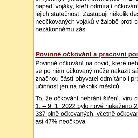
napadl vojáky, kteří odmítají očkován
jejich statečnost. Zastupuji několik de
neočkovaných vojáků v žalobě proti o
nezákonnému zás
Povinné očkování a pracovní po
Povinné očkování na covid, které nebr
se po něm očkovaný může nakazit sám
značnou částí obyvatel odmítáno i 
účinnost jen na několik měsíců.
To, že očkování nebrání šíření, viru 
1. – 9. 1. 2022 bylo nově nakaženo 
337 plně očkovaných, včetně očkovan
asi 47% neočkova