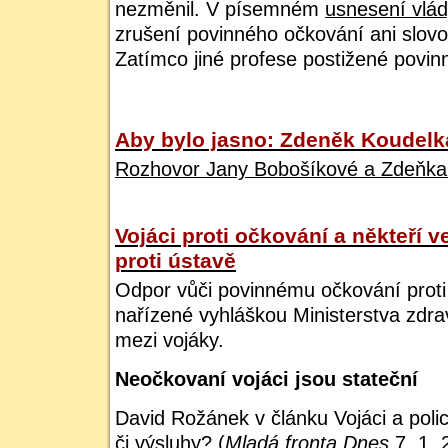
nezměnil. V písemném
usnesení vlád
zrušení povinného očkování ani slovo
Zatímco jiné profese postižené povi
Aby bylo jasno: Zdeněk Koudelk
Rozhovor Jany Bobošíkové a Zdeňka 
Vojáci proti očkování a někteří ve
proti ústavě
Odpor vůči povinnému očkování proti
nařízené vyhláškou Ministerstva zdravo
mezi vojáky.
Neočkovaní vojáci jsou stateční
David Rožánek v článku Vojáci a polic
či výsluhy? (
Mladá fronta Dnes
7. 1. 