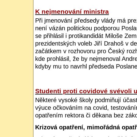
K nejmenování ministra
Při jmenování předsedy vlády má pre
není vázán politickou podporou Pos
se přihlásil i protikandidát Miloše Z
prezidentských voleb Jiří Drahoš v de
začátkem v rozhovoru pro Český rozh
kde prohlásil, že by nejmenoval Andr
kdyby mu to navrhl předseda Poslan
Studenti proti covidové svévoli u
Některé vysoké školy podmiňují účas
výuce očkováním na covid, testování
opatřením rektora či děkana bez zá
Krizová opatření, mimořádná opatř