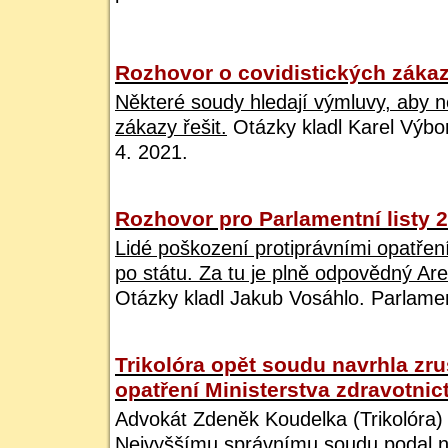
Rozhovor o covidistických záka
Některé soudy hledají výmluvy, aby n
zákazy řešit.
Otázky kladl Karel Výbo
4. 2021.
Rozhovor pro Parlamentní listy 2
Lidé poškození protiprávními opatře
po státu. Za tu je plně odpovědný Aren
Otázky kladl Jakub Vosáhlo. Parlament
Trikolóra opět soudu navrhla zru
opatření Ministerstva zdravotnict
Advokát Zdeněk Koudelka (Trikolóra) 
Nejvyššímu správnímu soudu podal n