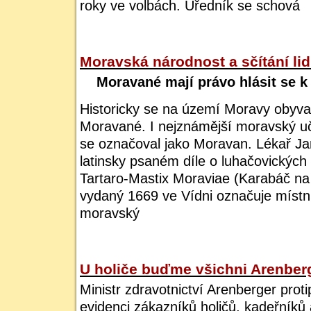
roky ve volbách. Úředník se schová
Moravská národnost a sčítání li
Moravané mají právo hlásit se 
Historicky se na území Moravy obyvat
Moravané. I nejznámější moravský u
se označoval jako Moravan. Lékař Ja
latinsky psaném díle o luhačovickýc
Tartaro-Mastix Moraviae (Karabáč na
vydaný 1669 ve Vídni označuje místní
moravský
U holiče buďme všichni Arenber
Ministr zdravotnictví Arenberger proti
evidenci zákazníků holičů, kadeřníků 