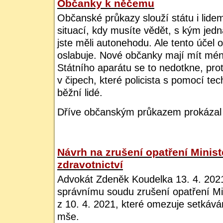
Občanky k něčemu
Občanské průkazy slouží státu i li
situací, kdy musíte vědět, s kým jedn
jste měli autonehodu. Ale tento účel
oslabuje. Nové občanky mají mít mé
Státního aparátu se to nedotkne, prot
v čipech, které policista s pomocí te
běžní lidé.
Dříve občanským průkazem prokázal
Návrh na zrušení opatření Minist
zdravotnictví
Advokát Zdeněk Koudelka 13. 4. 202
správnímu soudu zrušení opatření Min
z 10. 4. 2021, které omezuje setkává
mše.