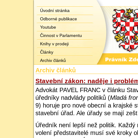
Úvodní stránka
Odborné publikace
Youtube
Činnost v Parlamentu
Knihy v prodeji
Články
Archiv článků
Archiv článků
Stavební zákon: naděje i problé
Advokát PAVEL FRANC v článku Stave
úředníky nadvlády politiků (
Mladá fro
9) horuje pro nové obecní a krajské 
stavební úřad. Ale úřady se mají zešt
Úředník není lepší než politik. Každ
volení představitelé musí své kroky o