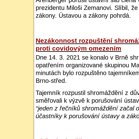
Arenberger porušil ústavní slib člena 
prezidentu Miloši Zemanovi. Slíbil, ž
zákony. Ústavou a zákony pohrdá.
Nezákonnost rozpuštění shromá
proti covidovým omezením
Dne 14. 3. 2021 se konalo v Brně sh
opatřením organizované skupinou Man
minutách bylo rozpuštěno tajemníke
Brno-střed.
Tajemník rozpustil shromáždění z dův
směřovali k výzvě k porušování ústav
“jeden z řečníků shromáždění začal 
účastníky k porušování ústavy a zák