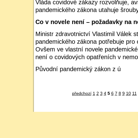
Vláda covidové zákazy rozvolňuje, a
pandemického zákona utahuje šrouby 
Co v novele není – požadavky na 
Ministr zdravotnictví Vlastimil Válek s
pandemického zákona potřebuje pro 
Ovšem ve vlastní novele pandemické
není o covidových opatřeních v nemoc
Původní pandemický zákon z ú
předchozí
1
2
3
4
5
6
7
8
9
10
11