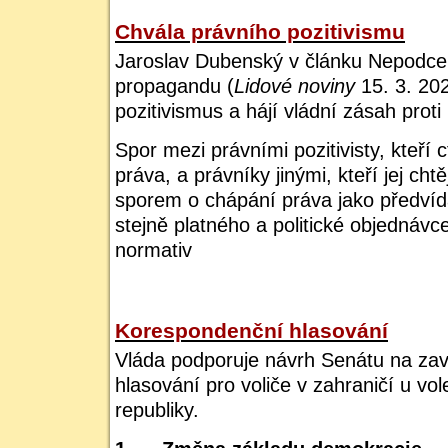
Chvála právního pozitivismu
Jaroslav Dubenský
v článku Nepodce
propagandu (
Lidové noviny
15. 3. 202
pozitivismus a hájí vládní zásah pro
Spor mezi právními pozitivisty, kteří
c
práva
, a právníky jinými, kteří jej cht
sporem o chápání práva jako předvíd
stejně platného a politické objednávc
normativ
Korespondenční hlasování
Vláda podporuje návrh Senátu na za
hlasování pro voliče v zahraničí u vo
republiky.