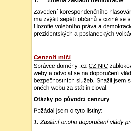
1.
Změna základu demokracie
Zavedení korespondenčního hlasován
má zvýšit sepětí občanů v cizině se 
filozofie volebního práva a demokrac
prezidentských a poslaneckých volbác
Cenzoři mlčí
Správce domény .cz
CZ.NIC
zablokov
weby a odvolal se na doporučení vlád
bezpečnostních služeb. Snažil jsem se
oněch webu za stát inicioval.
Otázky po původci cenzury
Požádal jsem o tyto listiny:
1. Zaslání onoho doporučení vlády pr