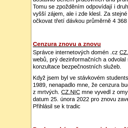
Tomu se zpožděním odpovídají i druhé
vyšší zájem, ale i zde klesl. Za stejn
očkovat třetí dávkou průměrně 4 368 
Cenzura znovu a znovu
Správce internetových domén .cz
CZ
webů, prý dezinformačních a odvolal 
konzultace bezpečnostních služeb.
Když jsem byl ve stávkovém students
1989, nenapadlo mne, že cenzura bu
z mrtvých.
CZ.NIC
mne vyvedl z omylu
datum 25. února 2022 pro znovu zav
Přihlásil se k tradic