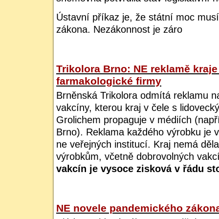
Ústavní příkaz je, že státní moc mus
zákona. Nezákonnost je záro
Trikolora Brno: NE reklamě kraje
farmakologické firmy
Brněnská Trikolora odmítá reklamu n
vakcíny, kterou kraj v čele s lidov
Grolichem propaguje v médiích (např
Brno). Reklama každého výrobku je vě
ne veřejných institucí. Kraj nemá dě
výrobkům, včetně dobrovolných vakc
vakcín je vysoce zisková v řádu st
NE novele pandemického zákon