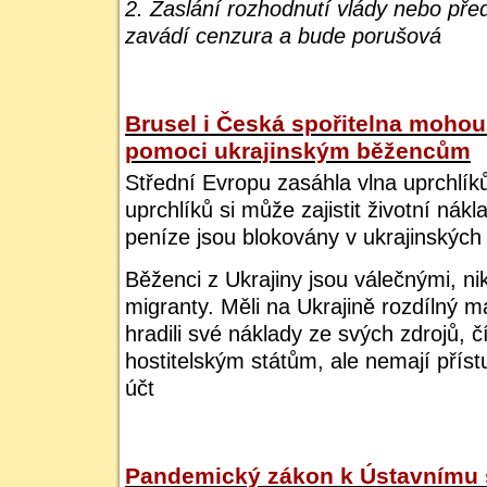
2. Zaslání rozhodnutí vlády nebo pře
zavádí cenzura a bude porušová
Brusel i Česká spořitelna mohou
pomoci ukrajinským běžencům
Střední Evropu zasáhla vlna uprchlíků
uprchlíků si může zajistit životní ná
peníze jsou blokovány v ukrajinských
Běženci z Ukrajiny jsou válečnými, n
migranty. Měli na Ukrajině rozdílný ma
hradili své náklady ze svých zdrojů, č
hostitelským státům, ale nemají pří
účt
Pandemický zákon k Ústavnímu