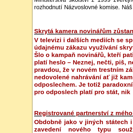
rozhodnutí Názvoslovné komise. Náš
Skrytá kamera novinářům zůsta
V televizi i dalších mediích se s
údajnému zákazu využívání skry
Šlo o kampaň novinářů, kteří patř
platí heslo – Neznej, nečti, piš, n
pravdou, že v novém trestním zá
nedovolené nahrávání ať již ka
odposlechem. Je totiž paradoxní,
pro odposlech platí pro stát, nik
Registrované partnerství z méh
Obdobně jako v jiných státech 
zavedení nového typu souži