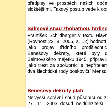
předpisy ve prospěch našich obča
složitějšími. Takový postup vede k o
Salmové snad zbohatnou, hrdin
František Schildberger v textu Hlavn
(Rovnost 22. 8. 2005, s. 12) hodnot
jako projev třídního protišlecht
Benešovy dekrety, které byly 
Salmovského majetku 1945, připravil
jako trest za spolupráci s nepřítel
dva šlechtické rody boskovičtí Mensdo
Benešovy dekrety platí
Nejvyšší správní soud působící od z
27. 11. 2003 dosud nejdůležitější 