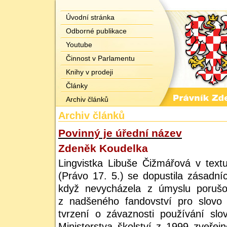
Úvodní stránka
Odborné publikace
Youtube
Činnost v Parlamentu
Knihy v prodeji
Články
Archiv článků
Archiv článků
Povinný je úřední název
Zdeněk Koudelka
Lingvistka Libuše Čižmářová v tex
(Právo 17. 5.) se dopustila zásadníc
když nevycházela z úmyslu porušo
z nadšeného fandovství pro slovo
tvrzení o závaznosti používání sl
Ministerstva školství z 1999 zveřej