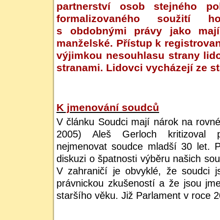
partnerství osob stejného p
formalizovaného soužití h
s obdobnými právy jako mají
manželské. Přístup k registrovan
výjimkou nesouhlasu strany lido
stranami. Lidovci vycházejí ze s
K jmenování soudců
V článku Soudci mají nárok na rovné
2005) Aleš Gerloch kritizoval p
nejmenovat soudce mladší 30 let. P
diskuzi o špatnosti výběru našich sou
V zahraničí je obvyklé, že soudci js
právnickou zkušeností a že jsou j
staršího věku. Již Parlament v roce 