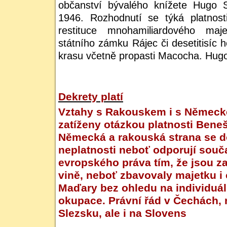
občanství bývalého knížete Hugo 
1946. Rozhodnutí se týká platnos
restituce mnohamiliardového ma
státního zámku Rájec či desetitisíc
krasu včetně propasti Macocha. Hugo
Dekrety platí
Vztahy s Rakouskem i s Německ
zatíženy otázkou platnosti Bene
Německá a rakouská strana se do
neplatnosti neboť odporují souč
evropského práva tím, že jsou za
vině, neboť zbavovaly majetku i
Maďary bez ohledu na individuál
okupace. Právní řád v Čechách, 
Slezsku, ale i na Slovens