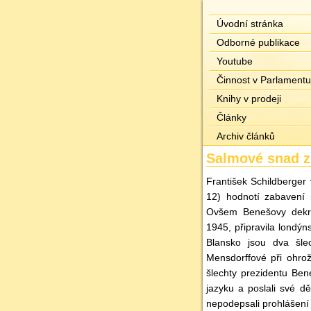
Úvodní stránka
Odborné publikace
Youtube
Činnost v Parlamentu
Knihy v prodeji
Články
Archiv článků
Salmové snad z
František Schildberger 
12) hodnotí zabavení m
Ovšem Benešovy dekre
1945, připravila londýn
Blansko jsou dva šlec
Mensdorffové při ohrož
šlechty prezidentu Ben
jazyku a poslali své d
nepodepsali prohlášení