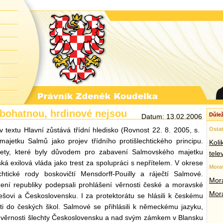
bohatnou, hrdinové nejsou
Důlež
Datum: 13.02.2006
v textu Hlavní zůstává třídní hledisko (Rovnost 22. 8. 2005, s.
Ostat
ajetku Salmů jako projev třídního protišlechtického principu.
Koli
ty, které byly důvodem pro zabavení Salmovského majetku
tele
ská exilová vláda jako trest za spolupráci s nepřítelem. V okrese
Mora
htické rody boskovičtí Mensdorff-Pouilly a ráječtí Salmové.
Mora
ení republiky podepsali prohlášení věrnosti české a moravské
Mor
ešovi a Československu. I za protektorátu se hlásili k českému
ěti do českých škol. Salmové se přihlásili k německému jazyku,
 věrnosti šlechty Československu a nad svým zámkem v Blansku