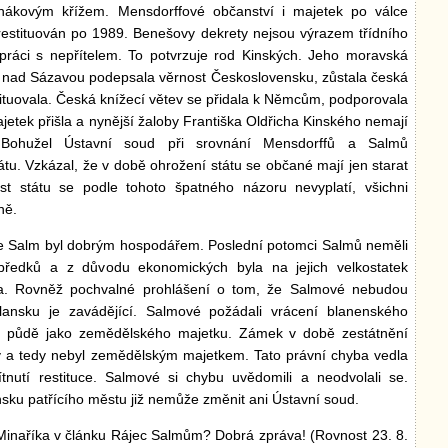
 hákovým křížem. Mensdorffové občanství i majetek po válce
l restituován po 1989. Benešovy dekrety nejsou výrazem třídního
lupráci s nepřítelem. To potvrzuje rod Kinských. Jeho moravská
 nad Sázavou podepsala věrnost Československu, zůstala česká
tituovala. Česká knížecí větev se přidala k Němcům, podporovala
jetek přišla a nynější žaloby Františka Oldřicha Kinského nemají
. Bohužel Ústavní soud při srovnání Mensdorffů a Salmů
tátu. Vzkázal, že v době ohrožení státu se občané mají jen starat
st státu se podle tohoto špatného názoru nevyplatí, všichni
ně.
že Salm byl dobrým hospodářem. Poslední potomci Salmů neměli
předků a z důvodu ekonomických byla na jejich velkostatek
a. Rovněž pochvalné prohlášení o tom, že Salmové nebudou
ansku je zavádějící. Salmové požádali vrácení blanenského
 půdě jako zemědělského majetku. Zámek v době zestátnění
ty a tedy nebyl zemědělským majetkem. Tato právní chyba vedla
utí restituce. Salmové si chybu uvědomili a neodvolali se.
nsku patřícího městu již nemůže změnit ani Ústavní soud.
Minaříka v článku Rájec Salmům? Dobrá zpráva! (Rovnost 23. 8.