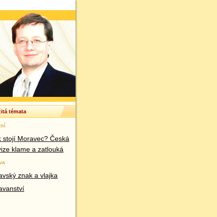
itá témata
ní
k stojí Moravec? Česká
vize klame a zatlouká
va
vský znak a vlajka
avanství