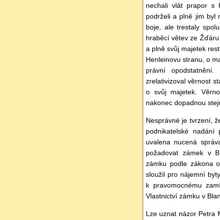
nechali vlát prapor s
podrželi a plně jim by
boje, ale trestaly spo
hraběcí větev ze Žďáru
a plně svůj majetek res
Henleinovu stranu, o ma
právní opodstatnění
zrelativizoval věrnost s
o svůj majetek. Věrno
nakonec dopadnou stej
Nesprávné je tvrzení, 
podnikatelské nadání 
uvalena nucená správ
požadovat zámek v Bl
zámku podle zákona o
sloužil pro nájemní by
k pravomocnému zamítn
Vlastnictví zámku v Bla
Lze uznat názor Petra 