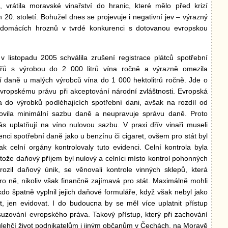
 vrátila moravské vinařství do hranic, které mělo před krizí
 20. století. Bohužel dnes se projevuje i negativní jev – výrazný
 domácích hroznů v tvrdé konkurenci s dotovanou evropskou
listopadu 2005 schválila zrušení registrace plátců spotřební
řů s výrobou do 2 000 litrů vína ročně a výrazně omezila
ní daně u malých výrobců vína do 1 000 hektolitrů ročně. Jde o
 evropskému právu při akceptování národní zvláštnosti. Evropská
la do výrobků podléhajících spotřební dani, avšak na rozdíl od
anovila minimální sazbu daně a neupravuje správu daně. Proto
ás uplatňují na víno nulovou sazbu. V praxi dřív vinaři museli
nci spotřební daně jako u benzínu či cigaret, ovšem pro stát byl
ak celní orgány kontrolovaly tuto evidenci. Celní kontrola byla
rotože daňový příjem byl nulový a celníci místo kontrol pohonných
rozil daňový únik, se věnovali kontrole vinných sklepů, která
o ně, nikoliv však finančně zajímavá pro stát. Maximálně mohli
do špatně vyplnil jejich daňové formuláře, když však nebyl jako
it, jen evidovat. I do budoucna by se měl více uplatnit přístup
zování evropského práva. Takový přístup, který při zachování
ulehčí život podnikatelům i jiným občanům v Čechách, na Moravě