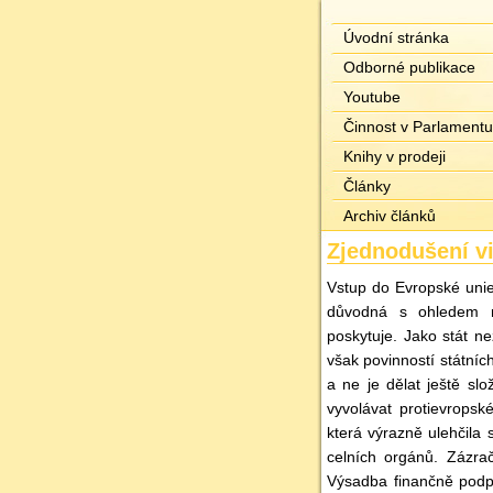
Úvodní stránka
Odborné publikace
Youtube
Činnost v Parlamentu
Knihy v prodeji
Články
Archiv článků
Zjednodušení v
Vstup do Evropské unie
důvodná s ohledem n
poskytuje. Jako stát n
však povinností státní
a ne je dělat ještě sl
vyvolávat protievrops
která výrazně ulehčila
celních orgánů. Zázra
Výsadba finančně podpo