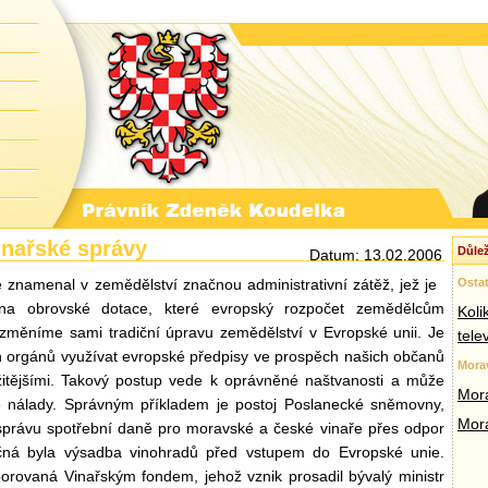
inařské správy
Důlež
Datum: 13.02.2006
 znamenal v zemědělství značnou administrativní zátěž, jež je
Ostat
a obrovské dotace, které evropský rozpočet zemědělcům
Koli
ezměníme sami tradiční úpravu zemědělství v Evropské unii. Je
tele
ch orgánů využívat evropské předpisy ve prospěch našich občanů
Mora
ožitějšími. Takový postup vede k oprávněné naštvanosti a může
Mora
ké nálady. Správným příkladem je postoj Poslanecké sněmovny,
Mor
 správu spotřební daně pro moravské a české vinaře přes odpor
čná byla výsadba vinohradů před vstupem do Evropské unie.
rovaná Vinařským fondem, jehož vznik prosadil bývalý ministr