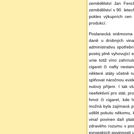
zemědělství Jan Fencl,
zemědělství v 90. letech
pokles výkupních cen
produkcí.
Poslanecká sněmovna v 
daně u drobných vina
administrativu spotřeb
postoj plně vyhovující
unie totiž víno zahrnu
cigaret či nafty nest
některé státy včetně n
splňovat náročnou evide
nulový příjem. I tak vš
neefektivní pro stát, p
hmot či cigaret, kde h
možná byla zajímavá pr
udělit pokutu někomu, k
vinař povinen daň plat
zdravého rozumu v posu
evropských povinností 