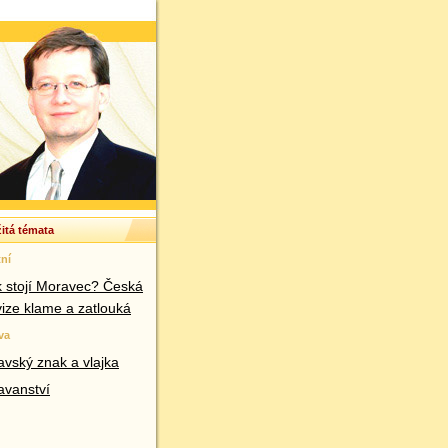
itá témata
ní
k stojí Moravec? Česká
vize klame a zatlouká
va
vský znak a vlajka
avanství