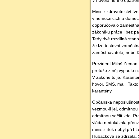
V novele není o opatřen
Ministr zdravotnictví t
v nemocnicích a domech 
doporučovalo zaměstnav
zákoníku práce i bez pa
Tedy dvě rozdílná stanov
že lze testovat zaměst
zaměstnavatele, nebo lž
Prezident Miloš Zeman v
protože z něj vypadlo n
V zákoně to je. Karanté
hovor, SMS, mail. Takto
karantény.
Občanská neposlušnost
vezmou-li jej, odmítnou 
odmítnou sdělit kdo. Pro
vláda nedokázala přesv
ministr Bek nebyl při h
Hubáčková se zdržela. S