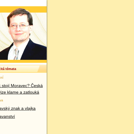
itá témata
ní
k stojí Moravec? Česká
vize klame a zatlouká
va
vský znak a vlajka
avanství