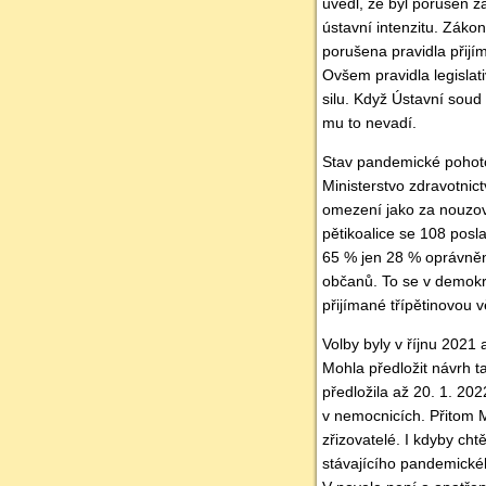
uvedl, že byl porušen 
ústavní intenzitu. Záko
porušena pravidla přijím
Ovšem pravidla legisla
silu. Když Ústavní soud
mu to nevadí.
Stav pandemické pohotov
Ministerstvo zdravotni
omezení jako za nouzov
pětikoalice se 108 posla
65 % jen 28 % oprávněn
občanů. To se v demokrac
přijímané třípětinovou 
Volby byly v říjnu 2021
Mohla předložit návrh ta
předložila až 20. 1. 202
v nemocnicích. Přitom Mi
zřizovatelé. I kdyby cht
stávajícího pandemické