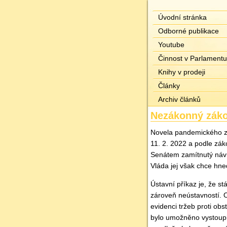
Úvodní stránka
Odborné publikace
Youtube
Činnost v Parlamentu
Knihy v prodeji
Články
Archiv článků
Nezákonný zák
Novela pandemického z
11. 2. 2022 a podle zá
Senátem zamítnutý návr
Vláda jej však chce hne
Ústavní příkaz je, že s
zároveň neústavností. 
evidenci tržeb proti ob
bylo umožněno vystoup