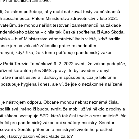
í v nemocnicích ani slovo.
vrdí, že zákon potřebuje, aby mohl nařizovat testy zaměstnanců
sociální péče. Přitom Ministerstvo zdravotnictví v létě 2021
atelům, že mohou nařídit testování zaměstnanců na základě
ndemického zákona – činila tak Česká spořitelna či Auto Škoda.
iska – buď Ministerstvo zdravotnictví lhalo v létě, když tvrdilo,
nance jen na základě zákoníku práce rozhodnutím
e nyní, když říká, že k tomu potřebuje pandemický zákon.
 Partii Terezie Tománkové 6. 2. 2022 uvedl, že zákon podepíše,
ařízení karantén přes SMS zprávy. To byl uveden v omyl.
nu lze nařídit ústně a i dálkovým způsobem, což je telefonní
 postupuje hygiena i dnes, ale ví, že jde o nezákonně nařízené
 je nástrojem odporu. Občané mohou nebrat neznámá čísla,
sdělit své jméno či budou tvrdit, že mobil užívá někdo z rodiny a
ti zákonu vystupuje SPD, která tak činí trvale a srozumitelně. Ale
ědčit pro pandemický zákon ani senátory-ministry. Senátor
lasování v Senátu přítomen a ministryně životního prostředí
tojí takový zákon vůbec vládě za to?