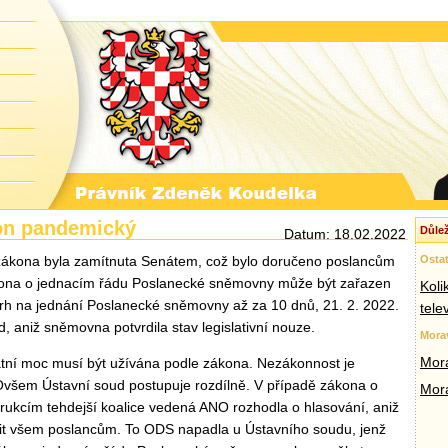
on pandemický
Důlež
Datum: 18.02.2022
ákona byla zamítnuta Senátem, což bylo doručeno poslancům
Ostat
kona o jednacím řádu Poslanecké sněmovny může být zařazen
Koli
h na jednání Poslanecké sněmovny až za 10 dnů, 21. 2. 2022.
tele
d, aniž sněmovna potvrdila stav legislativní nouze.
Mora
Mora
tátní moc musí být užívána podle zákona. Nezákonnost je
Ovšem Ústavní soud postupuje rozdílně. V případě zákona o
Mor
strukcím tehdejší koalice vedená ANO rozhodla o hlasování, aniž
it všem poslancům. To ODS napadla u Ústavního soudu, jenž