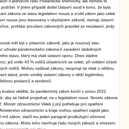
zákon o jednacím řádu Poslanecké sněmovny, ale nemělo to
n podržel. V jiném případě došel Ústavní soud k tomu, že byla
ání zákona ve stavu legislativní nouze a zrušil zákon jako celek.
tivní nouze jsou stanoveny v obyčejném zákoně, nemají ústavní
 chce, prohlásí porušení zákonných pravidel za neústavní, jindy
osti měl být v ústavním zákoně, jako je nouzový stav.
ctví užívalo pandemického zákona k zavedení obdobných
ého stavu, který má však ústavní oporu. Dnes vládne
nci, jež volilo 43 % voličů účastnících se voleb, při volební účasti
ých voličů. Mohou vydávat zákony, neopírají se však o většinu
ii stává, proto vznikly ústavní zákony s větší legitimitou,
většinou poslanců a senátorů.
 a koalice věděla, že pandemický zákon končí v únoru 2022.
k, aby se řádně projednal, ne v legislativní nouzi. Novelu zákona
2. Ministr zdravotnictví Válek ji prý potřebuje pro opatření
nisterstvo zdravotnictví a kraje mohou opatření zajistit jako
ěl mít zákon, stačil mu jeden paragraf prodlužující účinnost
ho zákona. Místo toho navrhuje řadu nových zákazů a omezení.