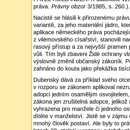
práva.
Právny obzor
3/1985, s. 260.).
Nacisté se hlásili k přirozenému práv
variantě, za jeho materiální jádro, k
aplikace německého práva pocházejí
z vilémovského císařství, stanovili na
rasový přístup a za nejvyšší pramen 
vůli. Tím byli zbaveni Židé ochrany vla
výslovně změnil občanský zákoník. Po
zahnáno do kouta jako překážka tisíci
Dubenský dává za příklad svého otce
v rozporu se zákonem aplikoval nezruš
adopci jedním osamělým osvojitelem,
zákona jen zrušitelná adopce, jelikož 
vyhrazena pro manžele či jednoho osvo
dítěte v manželství. Jistě se v zájmu 
mnohý člověk postaví. Ale byly to práv