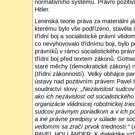
normativního systému. Právní pozitivi
Hitler.
Leninská teorie práva za materiální já
kterému bylo vše podřízeno, stavěla
třídní boj a socialistické právní vědom
co nevyhovovalo třídnímu boji, bylo p
právníků v rámci socialistického prá
třídní boj před textem zákonů. Gottwal
staré měchy (demokratické zákony) 
(třídní zákonností). Velký obhájce pa
ústavy nad pozitivním právem Pavel Hol
soudnictví slovy:
„Nezávislosť sudcov
ako ich nezávislosť od socialistického 
organizácie vládnúcej robotnickej tried
sudcov právnym poriadkom a v ich po
a iné právne predpisy v súlade se so
vedomím sa zračí prvok triednosti.“
(
PAVEL HOLLÄNDER: K dialektike vzťa