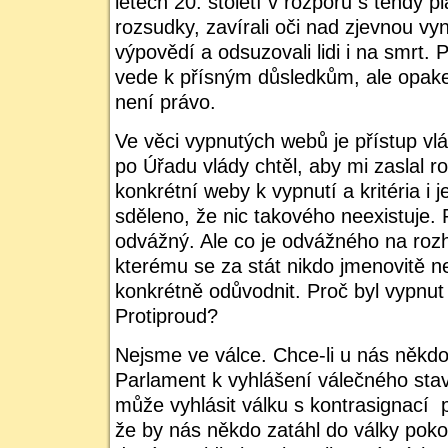
letech 20. století v rozporu s tehdy 
rozsudky, zavírali oči nad zjevnou vy
výpovědí a odsuzovali lidi i na smrt. 
vede k přísným důsledkům, ale opake
není právo.
Ve věci vypnutých webů je přístup v
po Úřadu vlády chtěl, aby mi zaslal ro
konkrétní weby k vypnutí a kritéria i j
sděleno, že nic takového neexistuje. 
odvážný. Ale co je odvážného na rozh
kterému se za stát nikdo jmenovitě ne
konkrétně odůvodnit. Proč byl vypnut 
Protiproud?
Nejsme ve válce. Chce-li u nás někdo
Parlament k vyhlášení válečného stav
může vyhlásit válku s kontrasignací 
že by nás někdo zatáhl do války poko