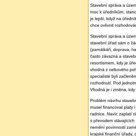
Stavební správa a územn
moc k úředníkům, stano
je lepší, když na úřední
chce ovlivnit rozhodová
Stavební správa a územn
stavební úřad sám o žád
(památkáři, doprava, hasi
často závazná a stavební
resortismem, kdy je úře
vhodná z celkového poh
specialisté byli začlen
rozhodnutí. Pod jedno
Vhodná je i změna, kdy
Problém návrhu stavebn
musel financovat platy 
radnice. Navíc zaplatí o
s převodem stávajících
nemění povinnosti zaměs
krajské finanční úřady,