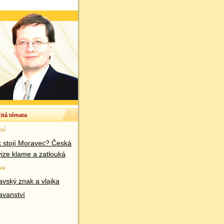
itá témata
ní
k stojí Moravec? Česká
vize klame a zatlouká
va
vský znak a vlajka
avanství