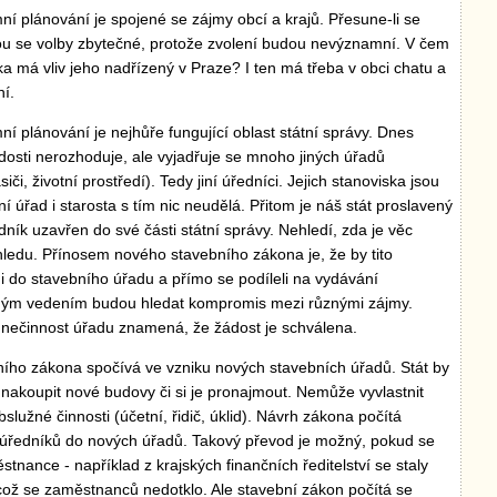
í plánování je spojené se zájmy obcí a krajů. Přesune-li se
u se volby zbytečné, protože zvolení budou nevýznamní. V čem
ka má vliv jeho nadřízený v Praze? I ten má třeba v obci chatu a
ní.
í plánování je nejhůře fungující oblast státní správy. Dnes
osti nerozhoduje, ale vyjadřuje se mnoho jiných úřadů
či, životní prostředí). Tedy jiní úředníci. Jejich stanoviska jsou
 úřad i starosta s tím nic neudělá. Přitom je náš stát proslavený
dník uzavřen do své části státní správy. Nehledí, zda je věc
ledu. Přínosem nového stavebního zákona je, že by tito
ěni do stavebního úřadu a přímo se podíleli na vydávání
tným vedením budou hledat kompromis mezi různými zájmy.
 nečinnost úřadu znamená, že žádost je schválena.
ího zákona spočívá ve vzniku nových stavebních úřadů. Stát by
i nakoupit nové budovy či si je pronajmout. Nemůže vyvlastnit
bslužné činnosti (účetní, řidič, úklid). Návrh zákona počítá
 úředníků do nových úřadů. Takový převod je možný, pokud se
tnance - například z krajských finančních ředitelství se staly
 což se zaměstnanců nedotklo. Ale stavební zákon počítá se