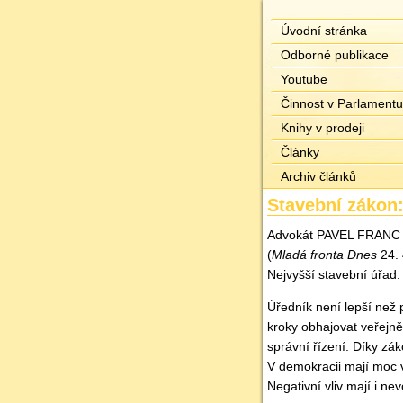
Úvodní stránka
Odborné publikace
Youtube
Činnost v Parlamentu
Knihy v prodeji
Články
Archiv článků
Stavební zákon:
Advokát PAVEL FRANC v 
(
Mladá fronta Dnes
24. 
Nejvyšší stavební úřad. 
Úředník není lepší než 
kroky obhajovat veřejně
správní řízení. Díky zák
V demokracii mají moc v
Negativní vliv mají i ne