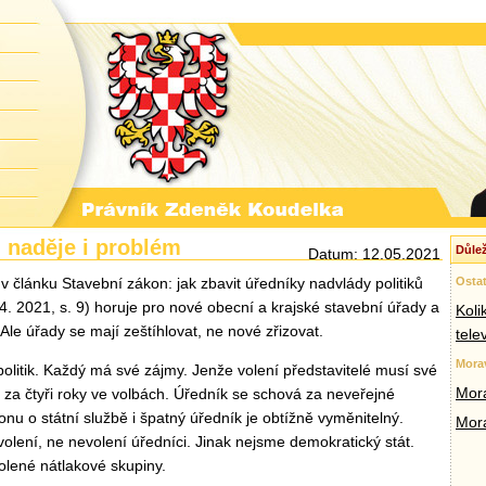
 naděje i problém
Důlež
Datum: 12.05.2021
článku Stavební zákon: jak zbavit úředníky nadvlády politiků
Ostat
4. 2021, s. 9) horuje pro nové obecní a krajské stavební úřady a
Koli
Ale úřady se mají zeštíhlovat, ne nové zřizovat.
tele
Mora
politik. Každý má své zájmy. Jenže volení představitelé musí své
Mora
 za čtyři roky ve volbách. Úředník se schová za neveřejné
onu o státní službě i špatný úředník je obtížně vyměnitelný.
Mor
olení, ne nevolení úředníci. Jinak nejsme demokratický stát.
volené nátlakové skupiny.