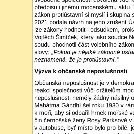
předpisu i jinému mocenskému aktu. 
zákon protiústavní si myslí i skupina 
2021 podala návrh na jeho zrušení Ú
lze zákony hodnotit i odsudkem, prok
Vojtěch Šimíček, který jako soudce N
soudu ohodnotil část volebního zákon
slovy:
„Pokud je nějaké zákonné usta
neznamená, že je protiústavní.“.
Výzva k občanské neposlušnosti
Občanská neposlušnost je v demokra
reakcí společnosti vůči držitelům mo
neposlušnosti neměly žádný násilný 
Mahátma Gándhí šel roku 1930 v rá
k moři, aby si odpařil hrnek mořské v
čin černošské ženy Rosy Parksové v r
v autobuse, byť místo bylo pro bílé, 