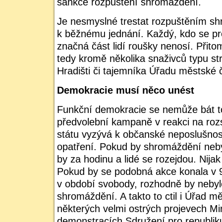
sankce rozpuštění shromáždění.
Je nesmyslné trestat rozpuštěním s
k běžnému jednání. Každý, kdo se pro
značná část lidí roušky nenosí. Přito
tedy kromě několika snaživců typu s
Hradišti či tajemníka Úřadu městské č
Demokracie musí něco unést
Funkční demokracie se nemůže bát toh
předvolební kampaně v reakci na roz
státu vyzývá k občanské neposlušnosti
opatření. Pokud by shromáždění neby
by za hodinu a lidé se rozejdou. Nijak
Pokud by se podobná akce konala v 90
v období svobody, rozhodně by nebyl
shromáždění. A takto to ctil i Úřad mě
některých velmi ostrých projevech Mi
demonstracích Sdružení pro republik