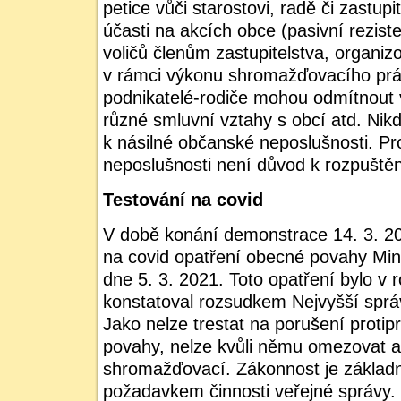
petice vůči starostovi, radě či zastup
účasti na akcích obce (pasivní rezist
voličů členům zastupitelstva, organ
v rámci výkonu shromažďovacího práv
podnikatelé-rodiče mohou odmítnout v
různé smluvní vztahy s obcí atd. Nik
k násilné občanské neposlušnosti. P
neposlušnosti není důvod k rozpuště
Testování na covid
V době konání demonstrace 14. 3. 20
na covid opatření obecné povahy Mini
dne 5. 3. 2021. Toto opatření bylo v
konstatoval rozsudkem Nejvyšší sprá
Jako nelze trestat na porušení proti
povahy, nelze kvůli němu omezovat 
shromažďovací. Zákonnost je základ
požadavkem činnosti veřejné správy.