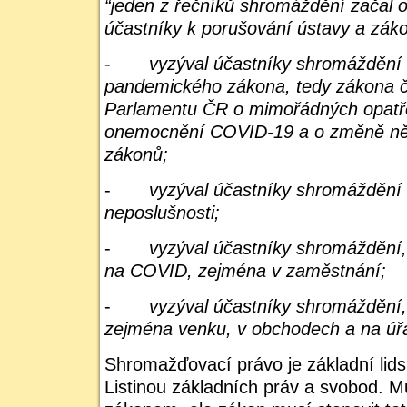
“jeden z řečníků shromáždění začal 
účastníky k porušování ústavy a záko
-
vyzýval účastníky shromáždění
pandemického zákona, tedy zákona č
Parlamentu ČR o mimořádných opatře
onemocnění COVID-19 a o změně něk
zákonů;
-
vyzýval účastníky shromáždění
neposlušnosti;
-
vyzýval účastníky shromáždění,
na COVID, zejména v zaměstnání;
-
vyzýval účastníky shromáždění, 
zejména venku, v obchodech a na úř
Shromažďovací právo je základní lid
Listinou základních práv a svobod. 