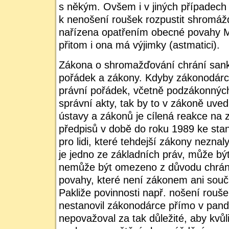
s někým. Ovšem i v jiných případech
k nenošení roušek rozpustit shromážd
nařízena opatřením obecné povahy Min
přitom i ona má výjimky (astmatici).
Zákona o shromažďování chrání sankc
pořádek a zákony. Kdyby zákonodárce 
právní pořádek, včetně podzákonných
správní akty, tak by to v zákoně uved
ústavy a zákonů je cílená reakce na
předpisů v době do roku 1989 ke st
pro lidi, které tehdejší zákony nezn
je jedno ze základních práv, může b
nemůže být omezeno z důvodu chrán
povahy, které není zákonem ani souč
Pakliže povinnosti např. nošení rouše
nestanovil zákonodárce přímo v pan
nepovažoval za tak důležité, aby kvůl