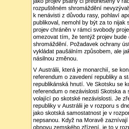
jako projev psaný či přednesený v rá
rozpuštěném shromáždění nevyzývaly 
k nenávisti z důvodu rasy, pohlaví ap
publikoval, nemohl by být za to nijak s
projev chráněn v rámci svobody proje
omezovat tím, že tentýž projev bude
shromáždění. Požadavek ochrany úst
vykládat paušálním způsobem, ale jak
násilnou změnou.
V Austrálii, která je monarchií, se ko
referendum o zavedení republiky a stá
republikánská hnutí. Ve Skotsku se k
referendum o nezávislosti Skotska a st
volající po skotské nezávislosti. Je 
republiky v Austrálii je v rozporu s dn
jako skotská samostatnost je v rozpor
nepsanou. Když na Moravě zaznívají 
obnovu zemského zřízení, je to v ro