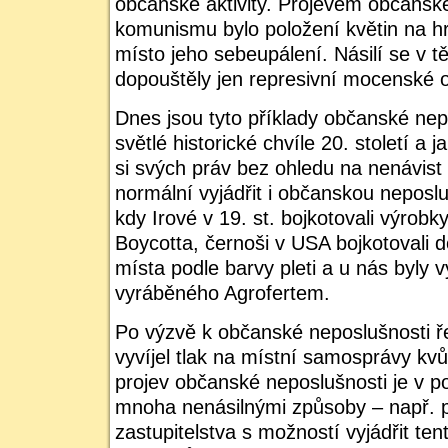
občanské aktivity. Projevem občansk
komunismu bylo položení květin na h
místo jeho sebeupálení. Násilí se v t
dopouštěly jen represivní mocenské 
Dnes jsou tyto příklady občanské ne
světlé historické chvíle 20. století a
si svých práv bez ohledu na nenávist 
normální vyjádřit i občanskou neposl
kdy Irové v 19. st. bojkotovali výrob
Boycotta, černoši v USA bojkotovali d
místa podle barvy pleti a u nás byly 
vyráběného Agrofertem.
Po výzvě k občanské neposlušnosti ř
vyvíjel tlak na místní samosprávy kvů
projev občanské neposlušnosti je v poř
mnoha nenásilnými způsoby – např. p
zastupitelstva s možností vyjádřit te