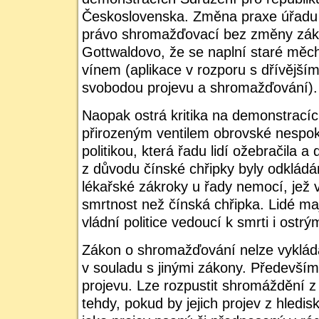
Československa. Změna praxe úřadu
právo shromažďovací bez změny zák
Gottwaldovo, že se naplní staré měc
vínem (aplikace v rozporu s dřívějš
svobodou projevu a shromažďování).
Naopak ostrá kritika na demonstracích
přirozeným ventilem obrovské nespokoj
politikou, která řadu lidí ožebračila a
z důvodu čínské chřipky byly odkládá
lékařské zákroky u řady nemocí, jež 
smrtnost než čínská chřipka. Lidé maj
vládní politice vedoucí k smrti i ostrý
Zákon o shromažďování nelze vykláda
v souladu s jinými zákony. Předevší
projevu. Lze rozpustit shromáždění z
tehdy, pokud by jejich projev z hledis