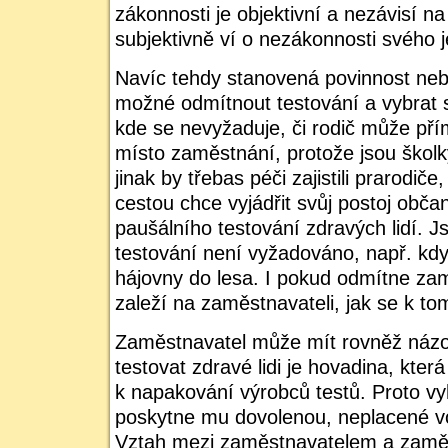
zákonnosti je objektivní a nezávisí n
subjektivně ví o nezákonnosti svého 
Navíc tehdy stanovená povinnost neby
možné odmítnout testování a vybrat s
kde se nevyžaduje, či rodič může pří
místo zaměstnání, protože jsou školk
jinak by třebas péči zajistili prarodiče
cestou chce vyjádřit svůj postoj obča
paušálního testování zdravých lidí. 
testování není vyžadováno, např. kdy
hájovny do lesa. I pokud odmítne za
zaleží na zaměstnavateli, jak se k to
Zaměstnavatel může mít rovněž názo
testovat zdravé lidi je hovadina, která
k napakování výrobců testů. Proto v
poskytne mu dovolenou, neplacené vo
Vztah mezi zaměstnavatelem a zamě