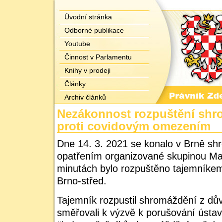
Úvodní stránka
Odborné publikace
Youtube
Činnost v Parlamentu
Knihy v prodeji
Články
Archiv článků
Nezákonnost rozpuštění shr
proti covidovým omezením
Dne 14. 3. 2021 se konalo v Brně sh
opatřením organizované skupinou Man
minutách bylo rozpuštěno tajemníke
Brno-střed.
Tajemník rozpustil shromáždění z dův
směřovali k výzvě k porušování ústav