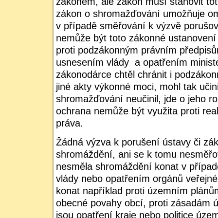
zákonem, ale zákon musí stanovit to
zákon o shromažďování umožňuje om
v případě směřování k výzvě porušov
nemůže být toto zákonné ustanovení 
proti podzákonným právním předpisů
usnesením vlády a opatřením minist
zákonodárce chtěl chránit i podzákon
jiné akty výkonné moci, mohl tak učin
shromažďování neučinil, jde o jeho ro
ochrana nemůže být využita proti re
práva.
Žádná výzva k porušení ústavy či zá
shromáždění, ani se k tomu nesměřo
nesměla shromáždění konat v případ
vlády nebo opatřením orgánů veřejné
konat například proti územním plánům
obecné povahy obcí, proti zásadám 
jsou opatření kraje nebo politice úze