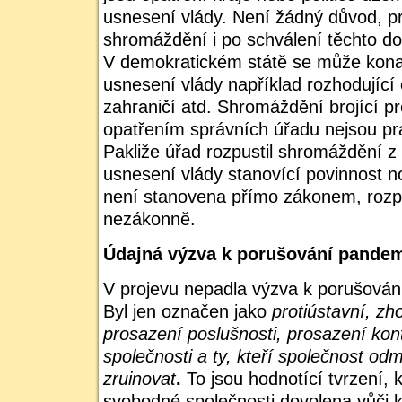
usnesení vlády. Není žádný důvod, p
shromáždění i po schválení těchto d
V demokratickém státě se může kona
usnesení vlády například rozhodující 
zahraničí atd. Shromáždění brojící pr
opatřením správních úřadu nejsou p
Pakliže úřad rozpustil shromáždění 
usnesení vlády stanovící povinnost n
není stanovena přímo zákonem, rozp
nezákonně.
Údajná výzva k porušování pande
V projevu nepadla výzva k porušová
Byl jen označen jako
protiústavní, zh
prosazení poslušnosti, prosazení kont
společnosti a ty, kteří společnost o
zruinovat
.
To jsou hodnotící tvrzení, 
svobodné společnosti dovolena vůči