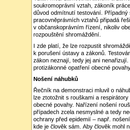
soukromoprávní vztah, zákoník práce
důvod odmítnutí testování. Případný 
pracovněprávních vztahů připadá ře
v občanskoprávním řízení, nikoliv o
rozpouštění shromáždění.
I zde platí, že lze rozpustit shromážd
k porušení ústavy a zákonů. Testován
zákon neznají, tedy jej ani nenařizují.
protizákonné opatření obecné povahy
Nošení náhubků
Řečník na demonstraci mluvil o náhub
lze ztotožnit s rouškami a respirátor
obecné povahy. Nařízení nošení rouš
případech zcela nesmyslné a tedy n
ochrany před epidemií – např. nošení 
kde je člověk sám. Aby člověk mohl n