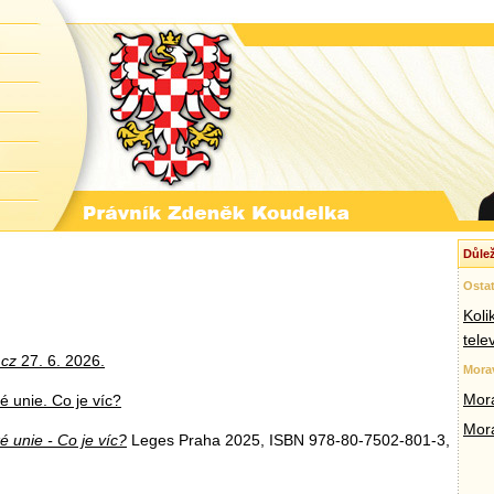
Důlež
Ostat
Koli
tele
.cz
27. 6. 2026.
Mora
Mora
 unie. Co je víc?
Mor
 unie - Co je víc?
Leges Praha 2025, ISBN 978-80-7502-801-3,