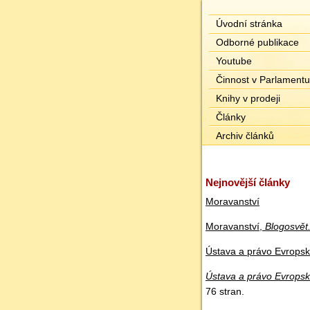
Úvodní stránka
Odborné publikace
Youtube
Činnost v Parlamentu
Knihy v prodeji
Články
Archiv článků
Nejnovější články
Moravanství
Moravanství,
Blogosvět
Ústava a právo Evropské
Ústava a právo Evropské
76 stran.