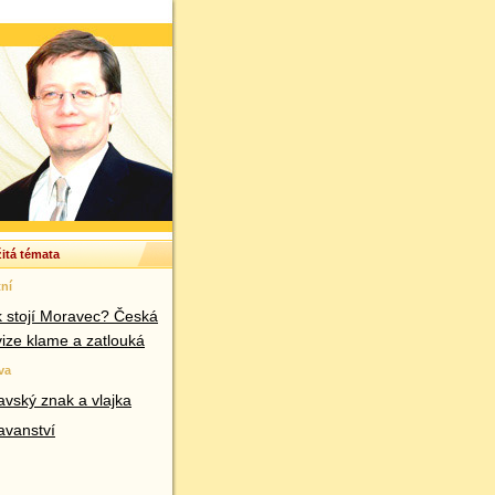
itá témata
ní
k stojí Moravec? Česká
vize klame a zatlouká
va
vský znak a vlajka
avanství