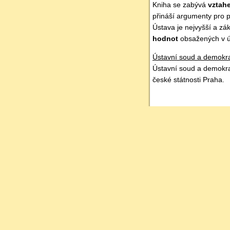
Kniha se zabývá
vztah
přináší argumenty pro p
Ústava je nejvyšší a zá
hodnot
obsažených v ú
Ústavní soud a demokrac
Ústavní soud a demokrac
české státnosti Praha.