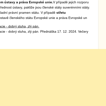
em ústavy a práva Evropské unie.
V případě jejich rozporu
řednost ústavy, pakliže jsou členské státy suverénními státy.
kladní právní pramen státu. V případě
střetu
stavě členského státu Evropské unie a práva Evropské un
ie - dobrý sluha, zlý pán.
ie - dobrý sluha, zlý pán. Přednáška 17. 12. 2024. Večery