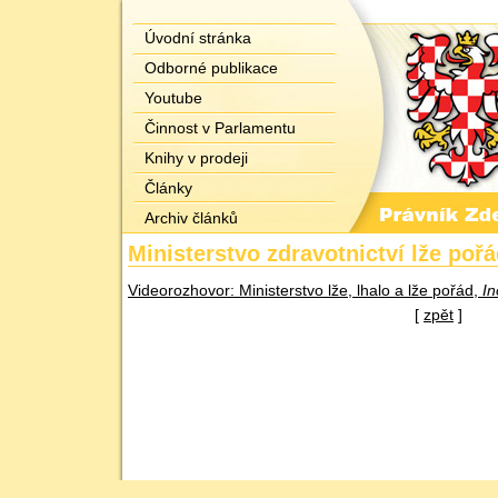
Úvodní stránka
Odborné publikace
Youtube
Činnost v Parlamentu
Knihy v prodeji
Články
Archiv článků
Ministerstvo zdravotnictví lže poř
Videorozhovor: Ministerstvo lže, lhalo a lže pořád,
In
[
zpět
]