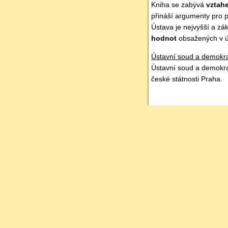
Kniha se zabývá
vztah
přináší argumenty pro p
Ústava je nejvyšší a zá
hodnot
obsažených v ú
Ústavní soud a demokrac
Ústavní soud a demokrac
české státnosti Praha.