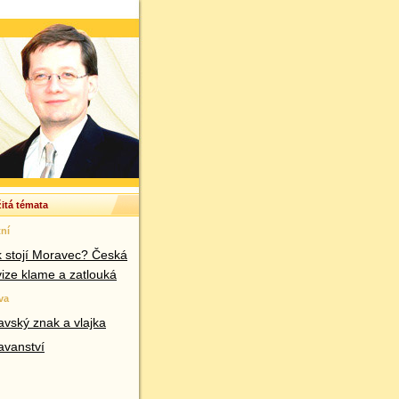
itá témata
ní
k stojí Moravec? Česká
vize klame a zatlouká
va
vský znak a vlajka
avanství