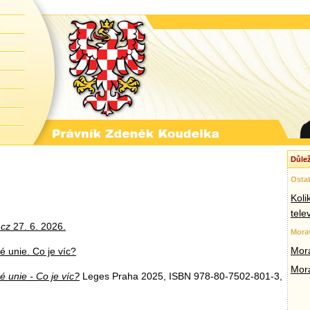
Důlež
Ostat
Koli
tele
.cz
27. 6. 2026.
Mora
Mora
 unie. Co je víc?
Mor
 unie - Co je víc?
Leges Praha 2025, ISBN 978-80-7502-801-3,