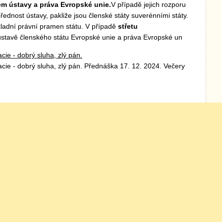
em ústavy a práva Evropské unie.
V případě jejich rozporu
řednost ústavy, pakliže jsou členské státy suverénními státy.
kladní právní pramen státu. V případě
střetu
stavě členského státu Evropské unie a práva Evropské un
ie - dobrý sluha, zlý pán.
ie - dobrý sluha, zlý pán. Přednáška 17. 12. 2024. Večery