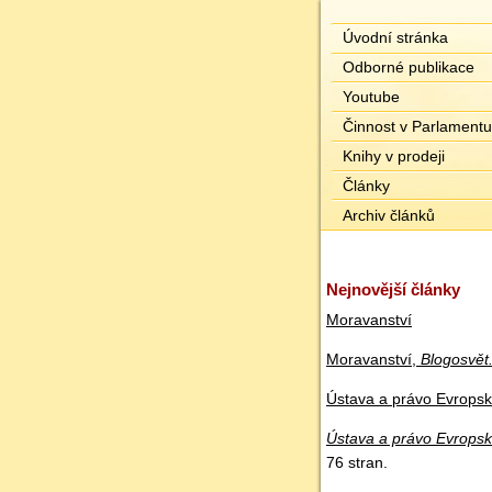
Úvodní stránka
Odborné publikace
Youtube
Činnost v Parlamentu
Knihy v prodeji
Články
Archiv článků
Nejnovější články
Moravanství
Moravanství,
Blogosvět
Ústava a právo Evropské
Ústava a právo Evropské
76 stran.