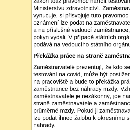
zákon totiž pravomoc nařídit testov
Ministerstvu zdravotnictví. Zaměstnav
vynucuje, si přisvojuje tuto pravomoc 
oznámení lze podat na zaměstnavate
a na příslušné vedoucí zaměstnance, k
pokyn vydali. V případě státních org
podává na vedoucího státního orgán
Překážka práce na straně zaměstn
Zaměstnavatelé prezentují, že kdo se
testování na covid, může být postižen
na pracoviště a bude to překážka prá
zaměstnance bez náhrady mzdy. Vzh
zaměstnavatele je nezákonný, jde na
straně zaměstnavatele a zaměstnanci
průměrné mzdy. Pokud ji zaměstnava
lze podat ihned žalobu k okresnímu s
náhrady.