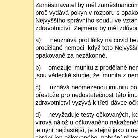
Zaměstnavatel by měl zaměstnancům
proč vydává pokyn v rozporu s opako
Nejvyššího správního soudu ve vztah
zdravotnictví. Zejména by měl zdůvod
a)
neuznává protilátky na covid be
prodělané nemoci, když toto Nejvyšší
opakovaně za nezákonné,
b)
omezuje imunitu z prodělané nem
jsou vědecké studie, že imunita z nem
c)
uznává neomezenou imunitu po
přestože pro nedostatečnost této imun
zdravotnictví vyzývá k třetí dávce oč
d)
nevyžaduje testy očkovaných, kd
virová nálož u očkovaného nakaženéh
je nyní nejčastější, je stejná jako u
chrání jen očkovaného, nebrání přeno