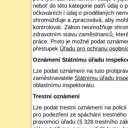
neboť do této kategorie patří údaj o
očkováních i údaj o prodělaných nem
shromažďuje a zpracovává, aby moh
kontrolovat. Zákon neumožňuje shro
zdravotním stavu zaměstnanců, kter
práce. Proto je možné podat oznáme
přestupek
Úřadu pro ochranu osobní
Oznámení Státnímu úřadu inspekc
Lze podat oznámení na tuto protiprávn
zaměstnavatele
Státnímu úřadu insp
oblastnímu inspektorátu.
Trestní oznámení
Lze podat trestní oznámení na policii č
pro podezření ze spáchání trestného č
pravomoci úřadu (§ 328 trestního zá