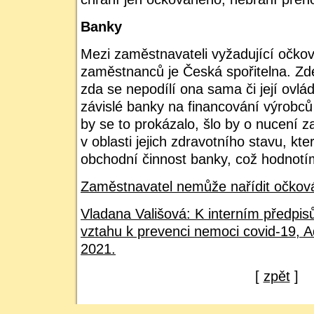
Banky
Mezi zaměstnavateli vyžadující očkov
zaměstnanců je Česká spořitelna. Zd
zda se nepodílí ona sama či její ovlád
závislé banky na financování výrobců
by se to prokázalo, šlo by o nucení 
v oblasti jejich zdravotního stavu, kt
obchodní činnost banky, což hodnotí
Zaměstnavatel nemůže nařídit očková
Vladana Vališová: K interním předpi
vztahu k prevenci nemoci covid-19, A
2021.
[
zpět
]