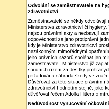
Odvolání se zaměstnavatele na hyg
zdravotnictví
Zaměstnavatelé se někdy odvolávají
Ministerstva zdravotnictví či hygieny
nejsou právními akty a nezbavují za
odpovědnosti za jeho protiprávní jed
kdy je Ministerstvo zdravotnictví pro
nezákonnými mimořádnými opatřením
jeho právních názorů spoléhat jen m
zaměstnavatel. Ministerstvo již zapla
soudních řízení za desítky prohranýc
požadována náhrada škody ve znač
Důvěřovat za této situace právním n
zdravotnictví hodnotím stejně, jako 
důvěřoval řečem Adolfa Hitlera o míru
Nedůvodnost vynucování očkování 