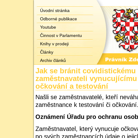
Úvodní stránka
Odborné publikace
Youtube
Činnost v Parlamentu
Knihy v prodeji
Články
Archiv článků
Jak se bránit covidistickému
zaměstnavateli vynucujícímu
očkování a testování
Našli se zaměstnavatelé, kteří neváh
zaměstnance k testování či očkování.
Oznámení Úřadu pro ochranu osob
Zaměstnavatel, který vynucuje očková
po svých zaměstnancích údaje o jejic