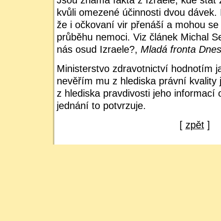
Jsou známa fakta z Izraele, kde stát 
kvůli omezené účinnosti dvou dávek. F
že i očkovaní vir přenáší a mohou se
průběhu nemoci. Viz článek
Michal S
nás osud Izraele?,
Mladá fronta Dne
Ministerstvo zdravotnictví hodnotím j
nevěřím mu z hlediska právní kvality 
z hlediska pravdivosti jeho informací
jednání to potvrzuje.
[
zpět
]