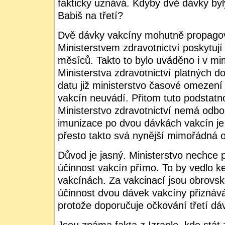
fakticky uznává. Kdyby dvě dávky byly
Babiš na třetí?
Dvě dávky vakcíny mohutně propago
Ministerstvem zdravotnictví poskytují
měsíců. Takto to bylo uváděno i v m
Ministerstva zdravotnictví platných d
datu již ministerstvo časové omezení
vakcín neuvádí. Přitom tuto podstat
Ministerstvo zdravotnictví nemá odbo
imunizace po dvou dávkách vakcín j
přesto takto svá nynější mimořádná op
Důvod je jasný. Ministerstvo nechce
účinnost vakcín přímo. To by vedlo k
vakcínách. Za vakcinací jsou obrovs
účinnost dvou dávek vakcíny přiznává
protože doporučuje očkování třetí dá