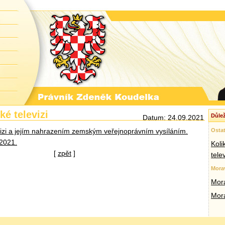
é televizi
Důlež
Datum: 24.09.2021
izi a jejím nahrazením zemským veřejnoprávním vysíláním.
Ostat
 2021.
Koli
[
zpět
]
tele
Mora
Mora
Mor