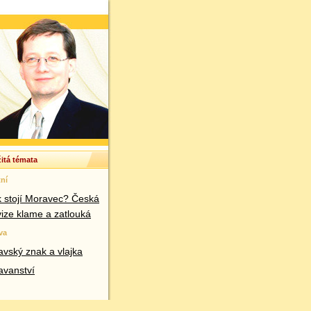
itá témata
ní
k stojí Moravec? Česká
vize klame a zatlouká
va
vský znak a vlajka
avanství