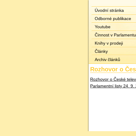
Úvodní stránka
Odborné publikace
Youtube
Činnost v Parlamentu
Knihy v prodeji
Články
Archiv článků
Rozhovor o Česk
Rozhovor o České telev
Parlamentní listy 24. 9.