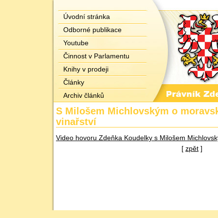
Úvodní stránka
Odborné publikace
Youtube
Činnost v Parlamentu
Knihy v prodeji
Články
Archiv článků
S Milošem Michlovským o morav
vinařství
Video hovoru Zdeňka Koudelky s Milošem Michlovsk
[
zpět
]