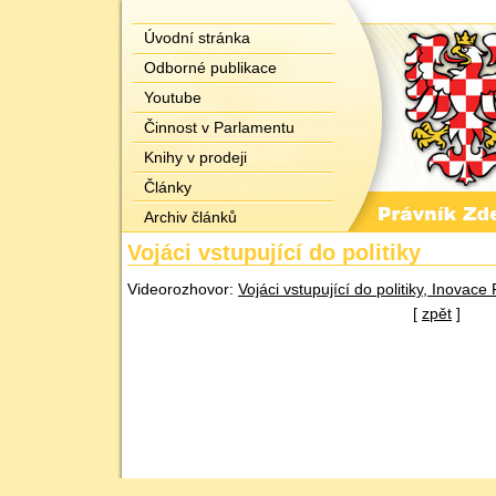
Úvodní stránka
Odborné publikace
Youtube
Činnost v Parlamentu
Knihy v prodeji
Články
Archiv článků
Vojáci vstupující do politiky
Videorozhovor:
Vojáci vstupující do politiky, Inovace
[
zpět
]